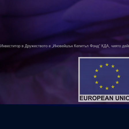
Инвеститор в Дружеството е „Иновейшън Кепитъл Фонд“ КДА, чиято дей