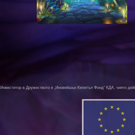
Инвеститор в Дружеството е „Иновейшън Кепитъл Фонд“ КДА, чиято дей