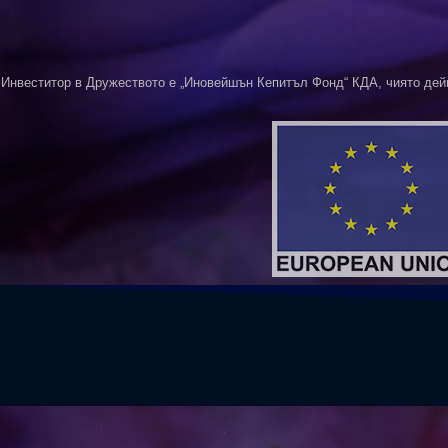
Инвеститор в Дружеството е „Иновейшън Кепитъл Фонд“ КДА, чиято дей