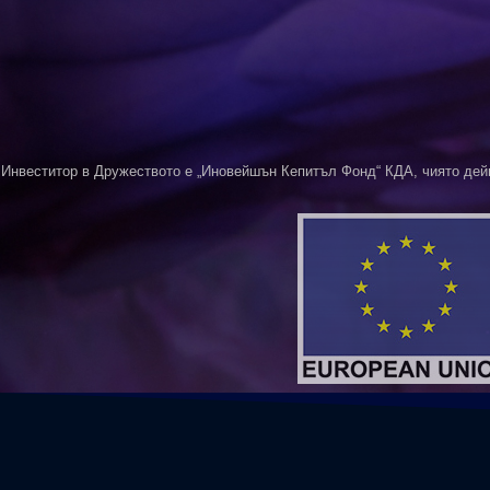
Инвеститор в Дружеството е „Иновейшън Кепитъл Фонд“ КДА, чиято дей