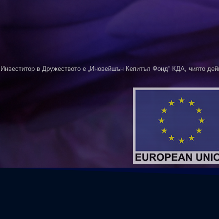
Инвеститор в Дружеството е „Иновейшън Кепитъл Фонд“ КДА, чиято дей