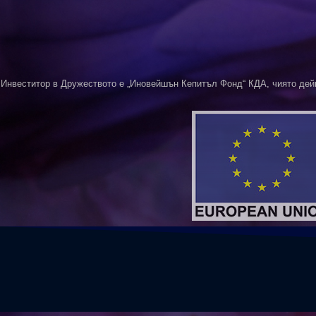
Инвеститор в Дружеството е „Иновейшън Кепитъл Фонд“ КДА, чиято дей