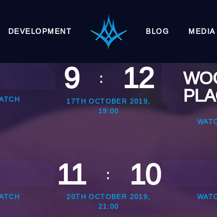
DEVELOPMENT
BLOG
MEDIA
9
12
WO
:
PL
ATCH
17TH OCTOBER 2019,
19:00
WAT
11
10
:
ATCH
20TH OCTOBER 2019,
WAT
21:00