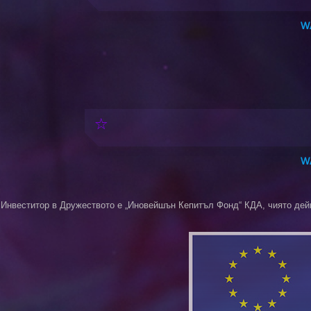
W
W
Инвеститор в Дружеството е „Иновейшън Кепитъл Фонд“ КДА, чиято дей