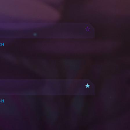
CH
CH