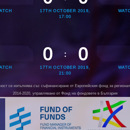
ATCH
17TH OCTOBER 2019,
WAT
17:00
0
0
:
ATCH
17TH OCTOBER 2019,
WAT
21:00
ност се изпълнява със съфинансиране от Европейския фонд за регионалн
2014-2020, управлявано от Фонд на фондовете в България