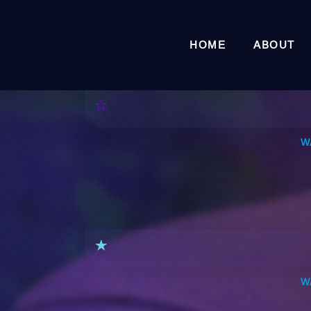
HOME
ABOUT
W
W