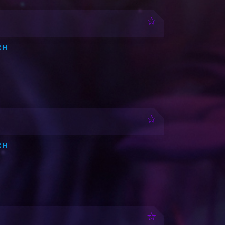
CH
CH