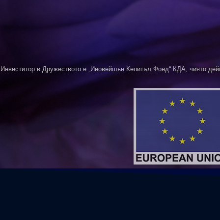
Инвеститор в Дружеството е „Иновейшън Кепитъл Фонд“ КДА, чиято дей