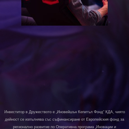
Инвеститор в Дружеството е „Иновейшън Кепитъл Фонд“ КДА, чиято
дейност се изпълнява със съфинансиране от Европейския фонд за
регионално развитие по Оперативна програма „Иновации и