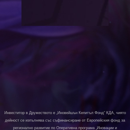
Инвеститор в Дружеството е „Иновейшън Кепитъл Фонд“ КДА, чиято
дейност се изпълнява със съфинансиране от Европейския фонд за
регионално развитие по Оперативна програма „Иновации и