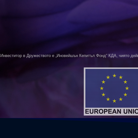
Инвеститор в Дружеството е „Иновейшън Кепитъл Фонд“ КДА, чиято дей